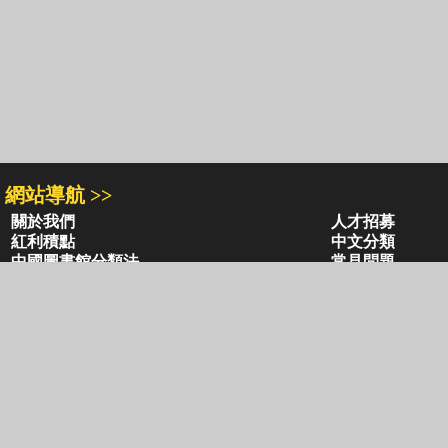
網站導航 >>
關於我們
人才招募
紅利積點
中文分類
中國圖書館分類法
常見問題
通關密碼
學習平台
空中大學購書
企業合作
閱讀潮評
好站連結
圖書目錄 >>
三民・東大・弘雅三民
小山丘童書(0-6歲)
古籍圖書目錄
古典圖書目錄
聯絡資訊 >>