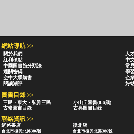
網站導航 >>
關於我們
人
紅利積點
中
中國圖書館分類法
常
通關密碼
學
空中大學購書
企
閱讀潮評
好
圖書目錄 >>
三民・東大・弘雅三民
小山丘童書(0-6歲)
古籍圖書目錄
古典圖書目錄
聯絡資訊 >>
網路書店
復北店
台北市復興北路386號
台北市復興北路386號