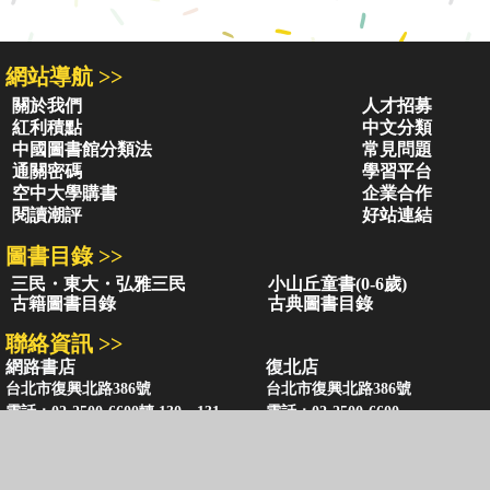
網站導航 >>
關於我們
人才招募
紅利積點
中文分類
中國圖書館分類法
常見問題
通關密碼
學習平台
空中大學購書
企業合作
閱讀潮評
好站連結
圖書目錄 >>
三民・東大・弘雅三民
小山丘童書(0-6歲)
古籍圖書目錄
古典圖書目錄
聯絡資訊 >>
網路書店
復北店
台北市復興北路386號
台北市復興北路386號
電話：02-2500-6600轉 130、131
電話：02-2500-6600
客服信箱：
ec@sanmin.com.tw
營業時間：AM11:00 - PM09:00