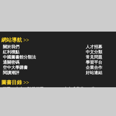
網站導航 >>
關於我們
人才招募
紅利積點
中文分類
中國圖書館分類法
常見問題
通關密碼
學習平台
空中大學購書
企業合作
閱讀潮評
好站連結
圖書目錄 >>
三民・東大・弘雅三民
小山丘童書(0-6歲)
古籍圖書目錄
古典圖書目錄
聯絡資訊 >>
網路書店
復北店
台北市復興北路386號
台北市復興北路386號