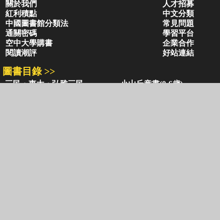
關於我們
人才招募
紅利積點
中文分類
中國圖書館分類法
常見問題
通關密碼
學習平台
空中大學購書
企業合作
閱讀潮評
好站連結
圖書目錄 >>
三民・東大・弘雅三民
小山丘童書(0-6歲)
古籍圖書目錄
古典圖書目錄
聯絡資訊 >>
網路書店
復北店
台北市復興北路386號
台北市復興北路386號
電話：02-2500-6600轉 130、131
電話：02-2500-6600
客服信箱：
ec@sanmin.com.tw
營業時間：AM11:00 - PM09:00
聚焦三民 >>
三民書局
三民出版