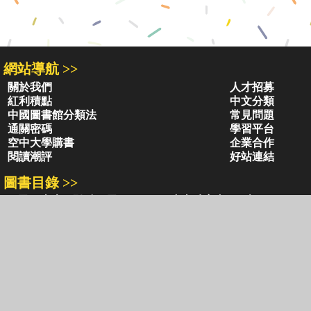
網站導航 >>
關於我們
人才招募
紅利積點
中文分類
中國圖書館分類法
常見問題
通關密碼
學習平台
空中大學購書
企業合作
閱讀潮評
好站連結
圖書目錄 >>
三民・東大・弘雅三民
小山丘童書(0-6歲)
古籍圖書目錄
古典圖書目錄
聯絡資訊 >>
網路書店
復北店
台北市復興北路386號
台北市復興北路386號
電話：02-2500-6600轉 130、131
電話：02-2500-6600
客服信箱：
ec@sanmin.com.tw
營業時間：AM11:00 - PM09:00