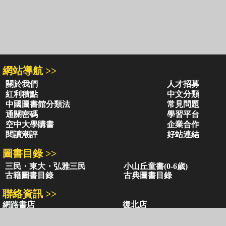
網站導航 >>
關於我們
人才招募
紅利積點
中文分類
中國圖書館分類法
常見問題
通關密碼
學習平台
空中大學購書
企業合作
閱讀潮評
好站連結
圖書目錄 >>
三民・東大・弘雅三民
小山丘童書(0-6歲)
古籍圖書目錄
古典圖書目錄
聯絡資訊 >>
網路書店
復北店
台北市復興北路386號
台北市復興北路386號
電話：02-2500-6600轉 130、131
電話：02-2500-6600