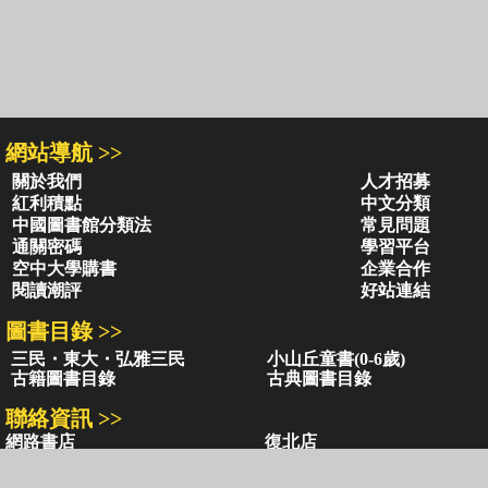
網站導航 >>
關於我們
人才招募
紅利積點
中文分類
中國圖書館分類法
常見問題
通關密碼
學習平台
空中大學購書
企業合作
閱讀潮評
好站連結
圖書目錄 >>
三民・東大・弘雅三民
小山丘童書(0-6歲)
古籍圖書目錄
古典圖書目錄
聯絡資訊 >>
網路書店
復北店
台北市復興北路386號
台北市復興北路386號
電話：02-2500-6600轉 130、131
電話：02-2500-6600