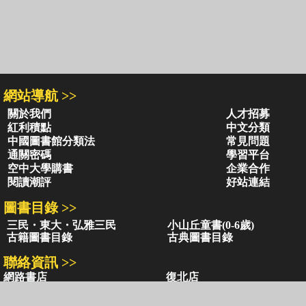
網站導航 >>
關於我們
人才招募
紅利積點
中文分類
中國圖書館分類法
常見問題
通關密碼
學習平台
空中大學購書
企業合作
閱讀潮評
好站連結
圖書目錄 >>
三民・東大・弘雅三民
小山丘童書(0-6歲)
古籍圖書目錄
古典圖書目錄
聯絡資訊 >>
網路書店
復北店
台北市復興北路386號
台北市復興北路386號
電話：02-2500-6600轉 130、131
電話：02-2500-6600