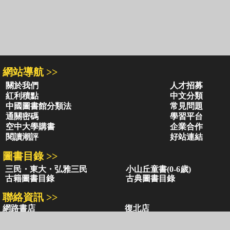
網站導航 >>
關於我們
人才招募
紅利積點
中文分類
中國圖書館分類法
常見問題
通關密碼
學習平台
空中大學購書
企業合作
閱讀潮評
好站連結
圖書目錄 >>
三民・東大・弘雅三民
小山丘童書(0-6歲)
古籍圖書目錄
古典圖書目錄
聯絡資訊 >>
網路書店
復北店
台北市復興北路386號
台北市復興北路386號
電話：02-2500-6600轉 130、131
電話：02-2500-6600