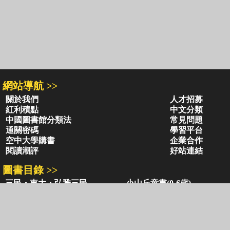
網站導航 >>
關於我們
人才招募
紅利積點
中文分類
中國圖書館分類法
常見問題
通關密碼
學習平台
空中大學購書
企業合作
閱讀潮評
好站連結
圖書目錄 >>
三民・東大・弘雅三民
小山丘童書(0-6歲)
古籍圖書目錄
古典圖書目錄
聯絡資訊 >>
網路書店
復北店