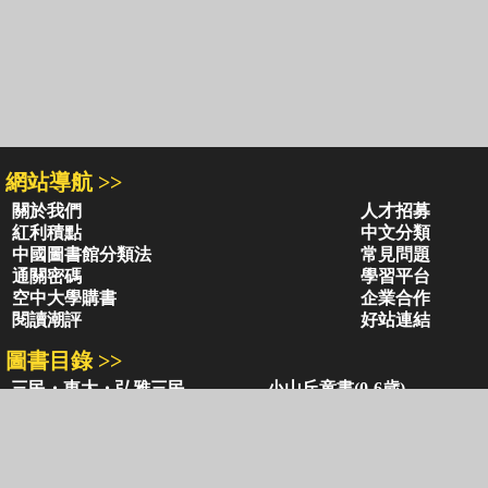
網站導航 >>
關於我們
人才招募
紅利積點
中文分類
中國圖書館分類法
常見問題
通關密碼
學習平台
空中大學購書
企業合作
閱讀潮評
好站連結
圖書目錄 >>
三民・東大・弘雅三民
小山丘童書(0-6歲)
古籍圖書目錄
古典圖書目錄
聯絡資訊 >>
網路書店
復北店