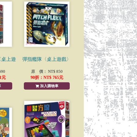
e〈桌上遊
彈指艦隊〈桌上遊戲〉
90
原 價： NT$ 850
1
元
90
折：NT$
765
元
車
加入購物車