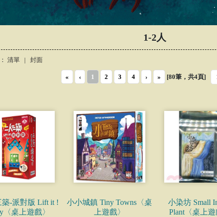
1-2人
式：
清單
|
封面
«
‹
1
2
3
4
›
»
[80筆，共
4
頁]
-派對版 Lift it !
小小城鎮 Tiny Towns〈桌
小染坊 Small In
rty〈桌上遊戲〉
上遊戲〉
Plant〈桌上