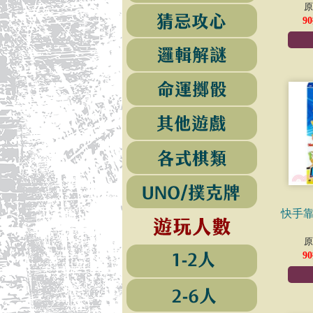
原
90
快手靠
原
90