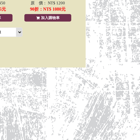
50
原 價： NT$ 1200
5
元
90
折：NT$
1080
元
車
加入購物車