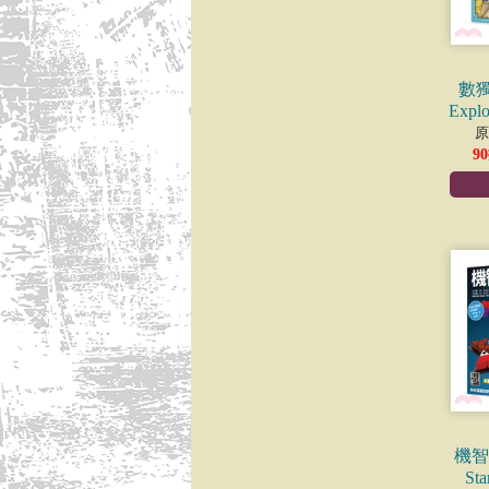
數獨
Exp
原
90
機智新
S