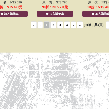
 價： NT$ 690
原 價： NT$ 790
原 價： NT$ 4
折：NT$
621
元
90
折：NT$
711
元
90
折：NT$
40
加入購物車
加入購物車
加入購物
«
‹
1
2
3
4
›
»
[80筆，共
4
頁]