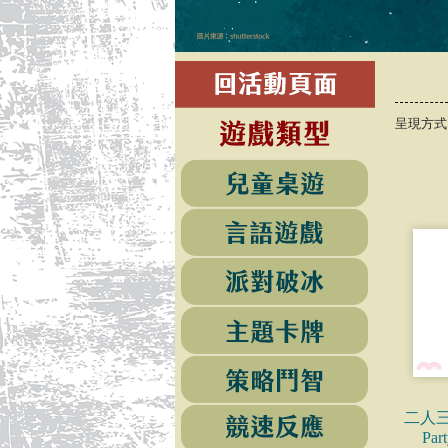
呈現方
二人三築
Pa