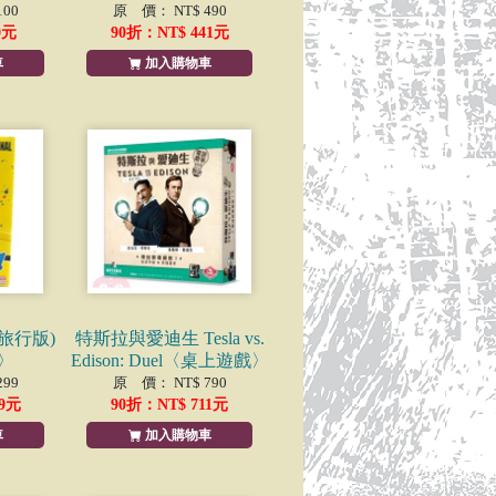
00
原 價： NT$ 490
0
元
90
折：NT$
441
元
車
加入購物車
旅行版)
特斯拉與愛迪生 Tesla vs.
〉
Edison: Duel〈桌上遊戲〉
99
原 價： NT$ 790
9
元
90
折：NT$
711
元
車
加入購物車