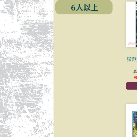
猛獸
原
9