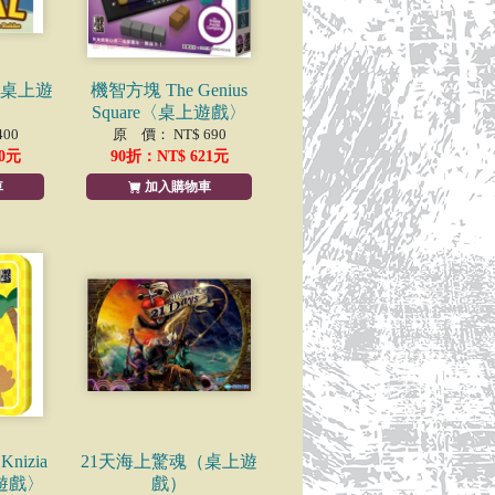
〈桌上遊
機智方塊 The Genius
Square〈桌上遊戲〉
00
原 價： NT$ 690
0
元
90
折：NT$
621
元
車
加入購物車
nizia
21天海上驚魂（桌上遊
上遊戲〉
戲）