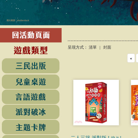
呈現方式：
清單
|
封面
«
二人三築-派對版 Lift it !