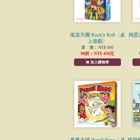
搖滾天團 Rock'n Roll〈桌
搗蛋派
上遊戲〉
原 價： NT$ 500
90
折：NT$
450
元
加入購物車
鼻畫大師 Pencil Nose〈桌
豬朋