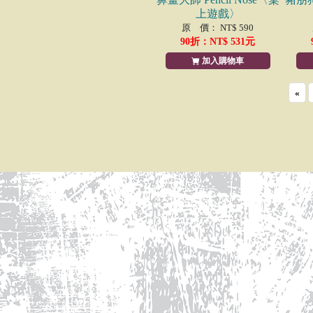
上遊戲〉
原 價： NT$ 590
90
折：NT$
531
元
加入購物車
«