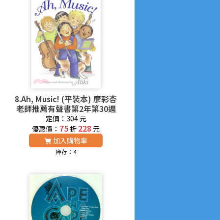
8.Ah, Music! (平裝本) 廖彩杏
老師推薦有聲書第2年第30週
定價：304 元
75
228
優惠價：
折
元
加入購物車
庫存：4