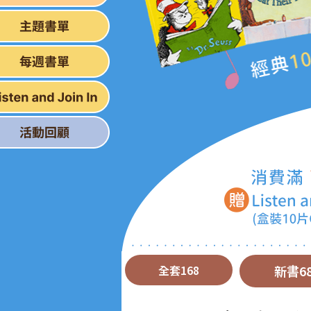
全套168
新書6