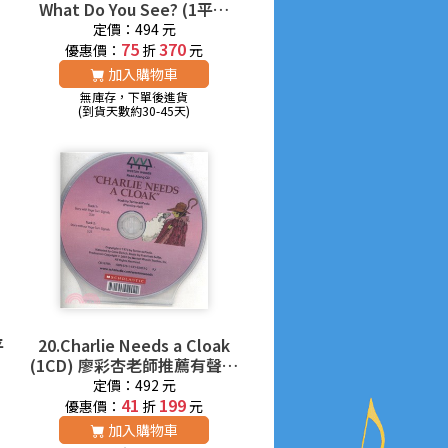
2
What Do You See? (1平裝
+1CD) 廖彩杏老師推薦有聲書
定價：494 元
第1週
75
370
優惠價：
折
元
加入購物車
無庫存，下單後進貨
(到貨天數約30-45天)
平
20.Charlie Needs a Cloak
(1CD) 廖彩杏老師推薦有聲書
第2年第28週
定價：492 元
41
199
優惠價：
折
元
加入購物車