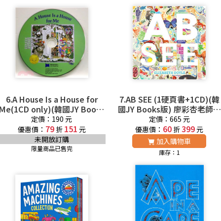
6.A House Is a House for
7.AB SEE (1硬頁書+1CD)(韓
Me(1CD only)(韓國JY Books
國JY Books版) 廖彩杏老師推
版) 廖彩杏老師推薦有聲書第2
薦有聲書第2年第30週
定價：190 元
定價：665 元
年第29週
79
151
60
399
優惠價：
折
元
優惠價：
折
元
未開放訂購
加入購物車
限量商品已售完
庫存：1