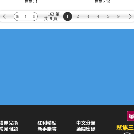
庫存：1
庫存 > 10
163 筆
1
2
3
4
5
9
共
9 頁
禮券兌換
紅利積點
中文分類
聚焦三
常見問題
新手購書
通關密碼