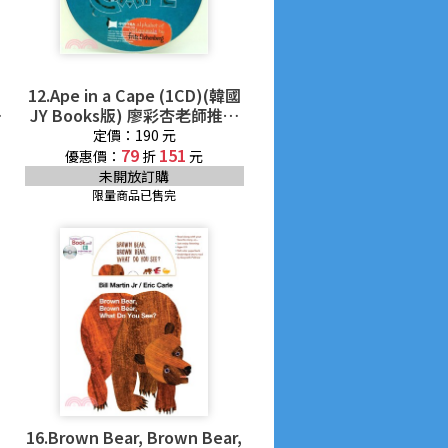
12.Ape in a Cape (1CD)(韓國
廖
JY Books版) 廖彩杏老師推薦
有聲書第7週
定價：190 元
79
151
優惠價：
折
元
未開放訂購
限量商品已售完
16.Brown Bear, Brown Bear,