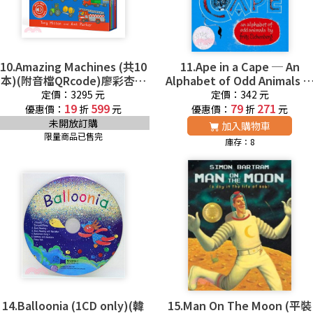
10.Amazing Machines (共10
11.Ape in a Cape ─ An
本)(附音檔QRcode)廖彩杏老
Alphabet of Odd Animals 
師推薦有聲書第2年第15-16週
彩杏老師推薦有聲書第7週
定價：3295 元
定價：342 元
19
599
79
271
優惠價：
折
元
優惠價：
折
元
未開放訂購
加入購物車
限量商品已售完
庫存：8
14.Balloonia (1CD only)(韓
15.Man On The Moon (平裝