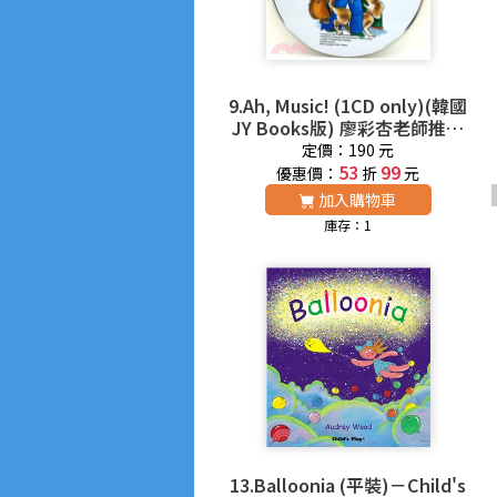
9.Ah, Music! (1CD only)(韓國
JY Books版) 廖彩杏老師推薦
有聲書第2年第30週
定價：190 元
53
99
優惠價：
折
元
加入購物車
庫存：1
13.Balloonia (平裝)－Child's