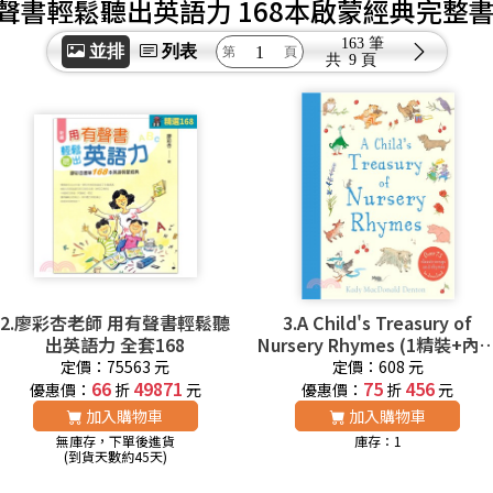
聲書輕鬆聽出英語力 168本啟蒙經典完整
163 筆
並排
列表
共
9 頁
2.廖彩杏老師 用有聲書輕鬆聽
3.A Child's Treasury of
出英語力 全套168
Nursery Rhymes (1精裝+內
音檔網址) 廖彩杏老師推薦有
定價：75563 元
定價：608 元
66
49871
聲書第2年第20週
75
456
優惠價：
折
元
優惠價：
折
元
加入購物車
加入購物車
無庫存，下單後進貨
庫存：1
(到貨天數約45天)