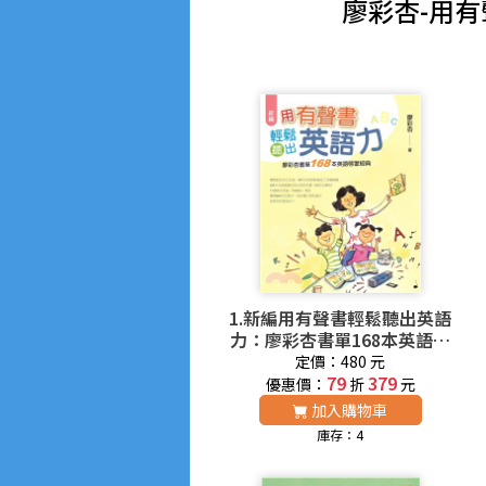
廖彩杏-用有
1.新編用有聲書輕鬆聽出英語
力：廖彩杏書單168本英語啟
蒙經典
定價：480 元
79
379
優惠價：
折
元
加入購物車
庫存：4