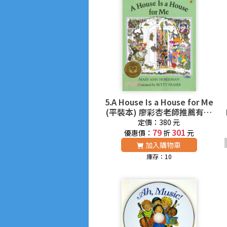
5.A House Is a House for Me
(平裝本) 廖彩杏老師推薦有聲
書第2年第29週
定價：380 元
79
301
優惠價：
折
元
加入購物車
庫存：10