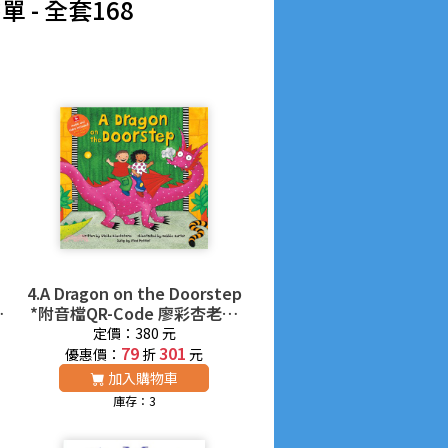
書單
- 全套168
4.A Dragon on the Doorstep
附
*附音檔QR-Code 廖彩杏老師
推薦有聲書第33週
定價：380 元
79
301
優惠價：
折
元
加入購物車
庫存：3