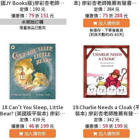
國JY Books版)廖彩杏老師推
本) 廖彩杏老師推薦有聲書第
薦有聲書第2年第1週
年第8週
定價：190 元
定價：384 元
79
151
75
288
優惠價：
折
元
優惠價：
折
元
未開放訂購
加入購物車
限量商品已售完
無庫存，下單後進貨
(到貨天數約45-60天)
18.Can't You Sleep, Little
19.Charlie Needs a Cloak (
Bear? (英國版平裝本) 廖彩杏
裝本) 廖彩杏老師推薦有聲書
老師推薦有聲書第2年第7週
第2年第28週
定價：439 元
定價：342 元
46
199
59
199
優惠價：
折
元
優惠價：
折
元
加入購物車
加入購物車