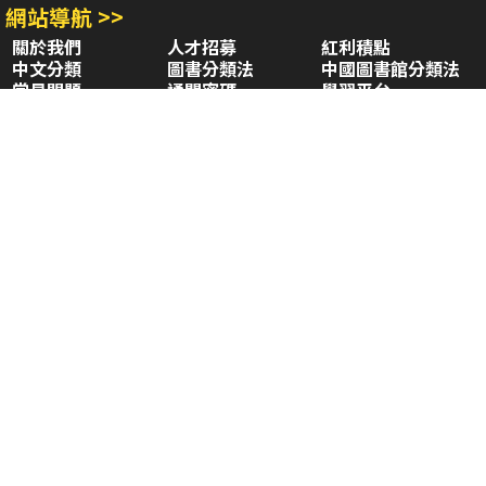
網站導航 >>
關於我們
人才招募
紅利積點
中文分類
圖書分類法
中國圖書館分類法
常見問題
通關密碼
學習平台
空中大學購書
閱讀潮評
好站連結
聚焦三民 >>
三民書局
三民出版
本站著作權屬弘雅三民圖書股份有限公司
及相關著作權所有人所有
Copyright © San Min Book Co.,Ltd.
All Rights Reserved.