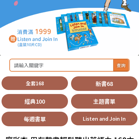
查詢
全套168
新書68
經典100
主題書單
每週書單
Listen and Join In