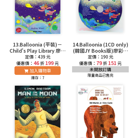
13.Balloonia (平裝)－
14.Balloonia (1CD only)
Child's Play Library 廖彩
(韓國JY Books版)廖彩杏
杏老師推薦有聲書第2年
老師推薦有聲書第2年第1
定價：439 元
定價：190 元
第1週
46
199
79
週
151
優惠價：
折
元
優惠價：
折
元
未開放訂購
加入購物車
限量商品已售完
庫存：7