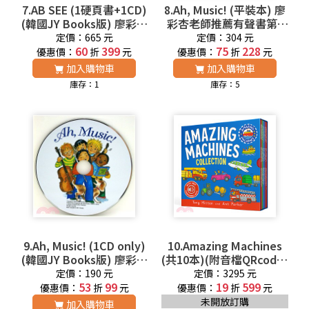
7.AB SEE (1硬頁書+1CD)
8.Ah, Music! (平裝本) 廖
(韓國JY Books版) 廖彩杏
彩杏老師推薦有聲書第2
老師推薦有聲書第2年第
年第30週
定價：665 元
定價：304 元
30週
60
399
75
228
優惠價：
折
元
優惠價：
折
元
加入購物車
加入購物車
庫存：1
庫存：5
9.Ah, Music! (1CD only)
10.Amazing Machines
(韓國JY Books版) 廖彩杏
(共10本)(附音檔QRcode)
老師推薦有聲書第2年第
廖彩杏老師推薦有聲書第
定價：190 元
定價：3295 元
30週
53
99
2年第15-16週
19
599
優惠價：
折
元
優惠價：
折
元
未開放訂購
加入購物車