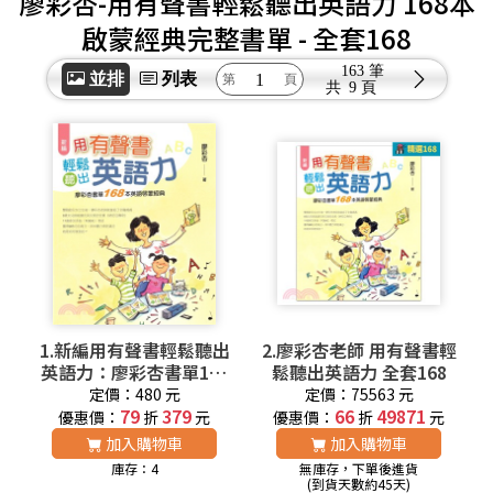
廖彩杏-用有聲書輕鬆聽出英語力 168本
啟蒙經典完整書單
- 全套168
163 筆
並排
列表
共
9 頁
1.新編用有聲書輕鬆聽出
2.廖彩杏老師 用有聲書輕
英語力：廖彩杏書單168
鬆聽出英語力 全套168
本英語啟蒙經典
定價：480 元
定價：75563 元
79
379
66
49871
優惠價：
折
元
優惠價：
折
元
加入購物車
加入購物車
庫存：4
無庫存，下單後進貨
(到貨天數約45天)