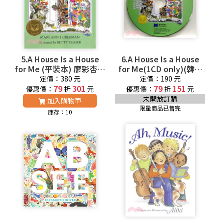
5.A House Is a House
6.A House Is a House
for Me (平裝本) 廖彩杏老
for Me(1CD only)(韓國
師推薦有聲書第2年第29
JY Books版) 廖彩杏老師
定價：380 元
定價：190 元
79
週
301
推薦有聲書第2年第29週
79
151
優惠價：
折
元
優惠價：
折
元
未開放訂購
加入購物車
限量商品已售完
庫存：10