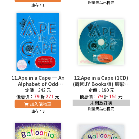
限量商品已售完
庫存：1
11.Ape in a Cape ─ An
12.Ape in a Cape (1CD)
Alphabet of Odd
(韓國JY Books版) 廖彩杏
Animals 廖彩杏老師推薦
老師推薦有聲書第7週
定價：342 元
定價：190 元
有聲書第7週
79
271
79
151
優惠價：
折
元
優惠價：
折
元
未開放訂購
加入購物車
限量商品已售完
庫存：9