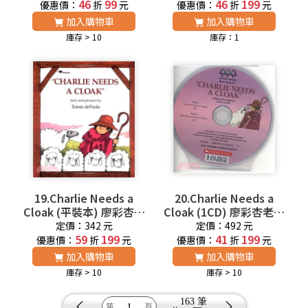
第7週
46
99
書第2年第7週
46
199
優惠價：
折
元
優惠價：
折
元
加入購物車
加入購物車
庫存 > 10
庫存：1
19.Charlie Needs a
20.Charlie Needs a
Cloak (平裝本) 廖彩杏老
Cloak (1CD) 廖彩杏老師
師推薦有聲書第2年第28
推薦有聲書第2年第28週
定價：342 元
定價：492 元
59
週
199
41
199
優惠價：
折
元
優惠價：
折
元
加入購物車
加入購物車
庫存 > 10
庫存 > 10
163 筆