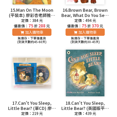
15.Man On The Moon
16.Brown Bear, Brown
(平裝本) 廖彩杏老師推薦
Bear, What Do You See?
有聲書第2年第8週
(1平裝+1CD) 廖彩杏老師
定價：384 元
定價：494 元
75
288
推薦有聲書第1週
75
370
優惠價：
折
元
優惠價：
折
元
加入購物車
加入購物車
無庫存，下單後進貨
無庫存，下單後進貨
(到貨天數約45-60天)
(到貨天數約30-45天)
17.Can't You Sleep,
18.Can't You Sleep,
Little Bear? (單CD) 廖彩
Little Bear? (英國版平裝
杏老師推薦有聲書第2年
本) 廖彩杏老師推薦有聲
定價：219 元
定價：439 元