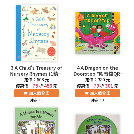
3.A Child's Treasury of
4.A Dragon on the
Nursery Rhymes (1精裝
Doorstep *附音檔QR-
+內附音檔網址) 廖彩杏老
Code 廖彩杏老師推薦有
定價：608 元
定價：380 元
師推薦有聲書第2年第20
75
456
聲書第33週
79
301
優惠價：
折
元
優惠價：
折
元
週
加入購物車
加入購物車
庫存：1
庫存：3