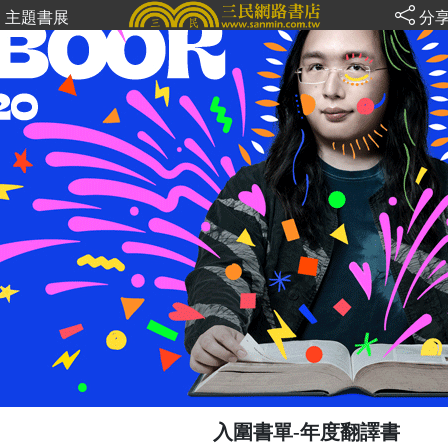
主題書展
分
入圍書單-年度翻譯書