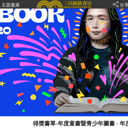
主題書展
分
得獎書單-年度童書暨青少年圖書
- 