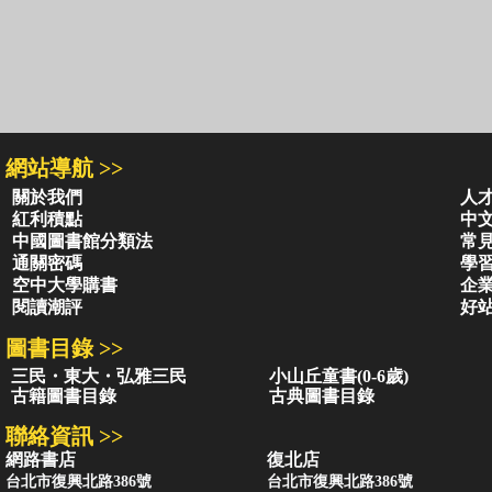
網站導航 >>
關於我們
人
紅利積點
中
中國圖書館分類法
常
通關密碼
學
空中大學購書
企
閱讀潮評
好
圖書目錄 >>
三民・東大・弘雅三民
小山丘童書(0-6歲)
古籍圖書目錄
古典圖書目錄
聯絡資訊 >>
網路書店
復北店
台北市復興北路386號
台北市復興北路386號