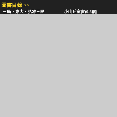
圖書目錄 >>
三民・東大・弘雅三民
小山丘童書(0-6歲)
古籍圖書目錄
古典圖書目錄
聯絡資訊 >>
網路書店
復北店
台北市復興北路386號
台北市復興北路386號
電話：02-2500-6600轉 130、131
電話：02-2500-6600
客服信箱：
ec@sanmin.com.tw
營業時間：AM11:00 - PM09:00
聚焦三民 >>
三民書局
三民出版
本站著作權屬