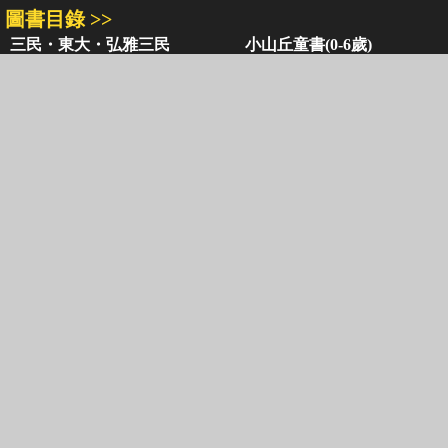
圖書目錄 >>
三民・東大・弘雅三民
小山丘童書(0-6歲)
古籍圖書目錄
古典圖書目錄
聯絡資訊 >>
網路書店
復北店
台北市復興北路386號
台北市復興北路386號
電話：02-2500-6600轉 130、131
電話：02-2500-6600
客服信箱：
ec@sanmin.com.tw
營業時間：AM11:00 - PM09:00
聚焦三民 >>
三民書局
三民出版
本站著作權屬