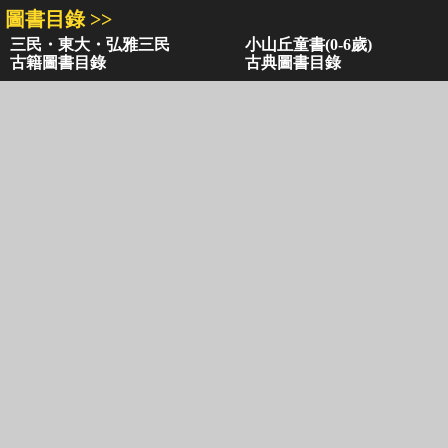
圖書目錄 >>
三民・東大・弘雅三民
小山丘童書(0-6歲)
古籍圖書目錄
古典圖書目錄
聯絡資訊 >>
網路書店
復北店
台北市復興北路386號
台北市復興北路386號
電話：02-2500-6600轉 130、131
電話：02-2500-6600
客服信箱：
ec@sanmin.com.tw
營業時間：AM11:00 - PM09:00
聚焦三民 >>
三民書局
三民出版
本站著作權屬