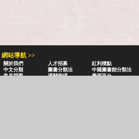
網站導航 >>
關於我們
人才招募
紅利積點
中文分類
圖書分類法
中國圖書館分類法
常見問題
通關密碼
學習平台
空中大學購書
閱讀潮評
好站連結
聚焦三民 >>
三民書局
三民出版