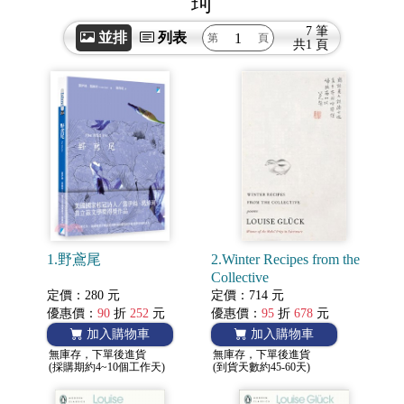
珂
7 筆
並排
列表
共
1 頁
1.野鳶尾
2.Winter Recipes from the
Collective
定價：280 元
定價：714 元
優惠價：
90
折
252
元
優惠價：
95
折
678
元
加入購物車
加入購物車
無庫存，下單後進貨
無庫存，下單後進貨
(採購期約4~10個工作天)
(到貨天數約45-60天)