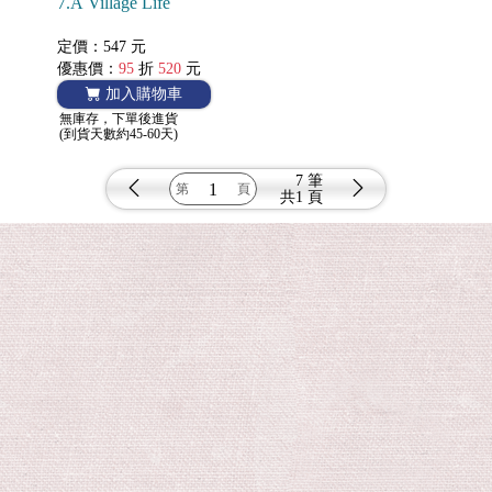
7.A Village Life
定價：547 元
優惠價：
95
折
520
元
加入購物車
無庫存，下單後進貨
(到貨天數約45-60天)
7 筆
共
1 頁