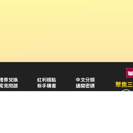
禮券兌換
紅利積點
中文分類
聚焦三
常見問題
新手購書
通關密碼
空中大學購書
企業合作
異業合作
三民書局
童書(0-6歲)
兒童・青少年(7歲以上)
圖書目錄
畢業禮品