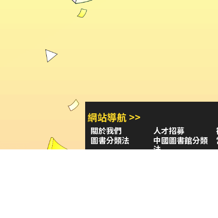
網站導航 >>
關於我們
人才招募
圖書分類法
中國圖書館分類
法
學習平台
圖書館採購/編目
閱讀潮評
好站連結
圖書目錄 >>
三民・東大・弘雅三民
小山丘
古籍圖書目錄
古典