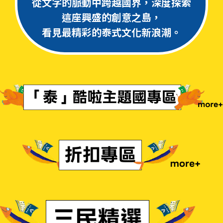
從文字的脈動中跨越國界，深度探索
這座興盛的創意之島，
看見最精彩的泰式文化新浪潮。
「泰」酷啦主題國專區
折扣專區
三民精選