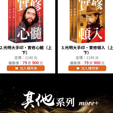
2.
光明大手印‧實修心髓（上
3.
光明大手印‧實修頓入（
下）
下）
定價：1140 元
定價：1140 元
79
900
79
900
優惠價：
折
元
優惠價：
折
元
加入購物車
加入購物車