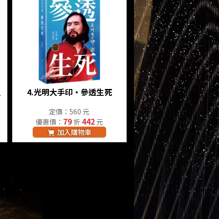
上
4.
光明大手印‧參透生死
定價：560 元
79
442
優惠價：
折
元
加入購物車