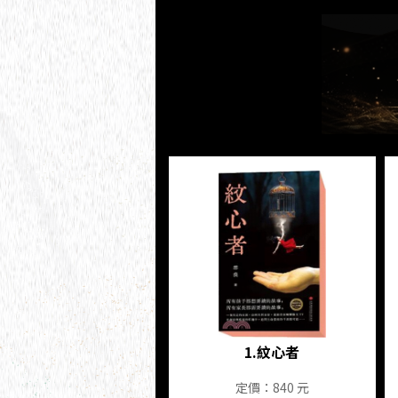
大漠靈魂
1.
紋心者
定價：840 元