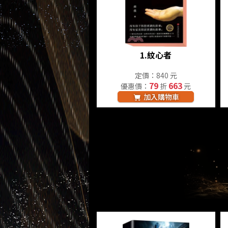
1.
紋心者
定價：840 元
79
663
優惠價：
折
元
加入購物車
香巴文化