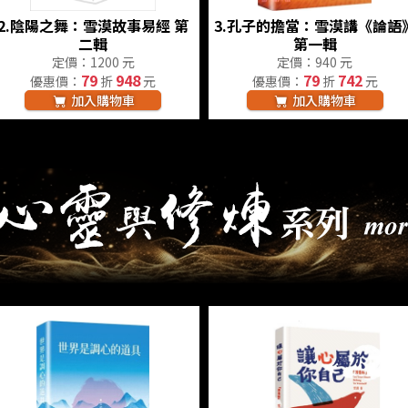
2.
陰陽之舞：雪漠故事易經 第
3.
孔子的擔當：雪漠講《論語
二輯
第一輯
定價：1200 元
定價：940 元
79
948
79
742
優惠價：
折
元
優惠價：
折
元
加入購物車
加入購物車
煉