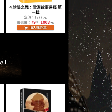
》
4.
陰陽之舞：雪漠故事易經 第
一輯
定價：1277 元
79
1008
優惠價：
折
元
加入購物車