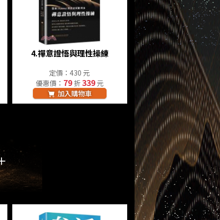
】
4.
禪意證悟與理性操練
定價：430 元
79
339
優惠價：
折
元
加入購物車