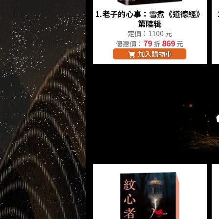
1.
老子的心事：雪煮《道德經》
第陸辑
定價：1100 元
79
869
優惠價：
折
元
加入購物車
心靈與修