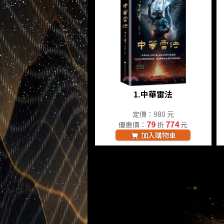
1.
中華雷法
定價：980 元
79
774
優惠價：
折
元
加入購物車
其他