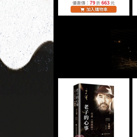
79
663
優惠價：
折
元
加入購物車
文化心旅