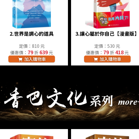
2.
世界是調心的道具
3.
讓心屬於你自己【漫畫版
定價：810 元
定價：530 元
79
639
79
418
優惠價：
折
元
優惠價：
折
元
加入購物車
加入購物車