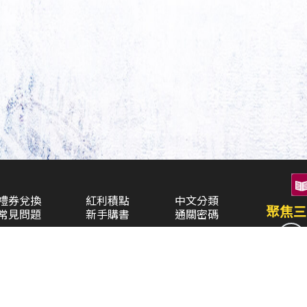
禮券兌換
紅利積點
中文分類
聚焦三
常見問題
新手購書
通關密碼
空中大學購書
企業合作
異業合作
三民書局
童書(0-6歲)
兒童・青少年(7歲以上)