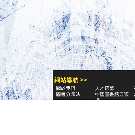
網站導航 >>
關於我們
人才招募
圖書分類法
中國圖書館分類
法
學習平台
圖書館採購/編目
閱讀潮評
好站連結
圖書目錄 >>
三民・東大・弘雅三民
小山丘