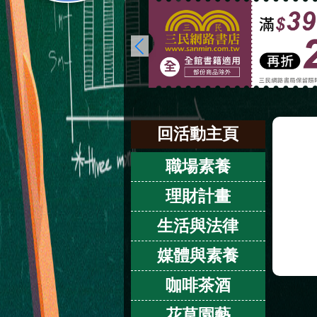
回活動主頁
職場素養
理財計畫
生活與法律
媒體與素養
咖啡茶酒
花草園藝