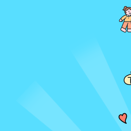
媽媽與我
折扣選書
童書繪本