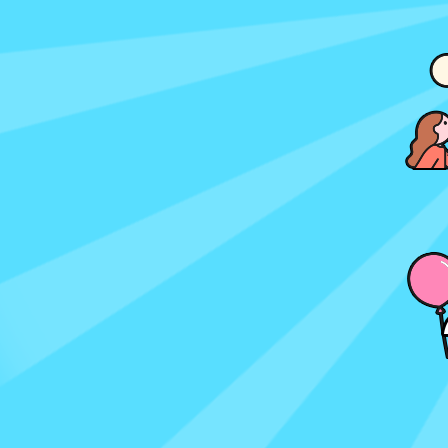
圖像書
中階小說
挖寶區