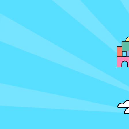
讀本與橋梁
英文有聲書