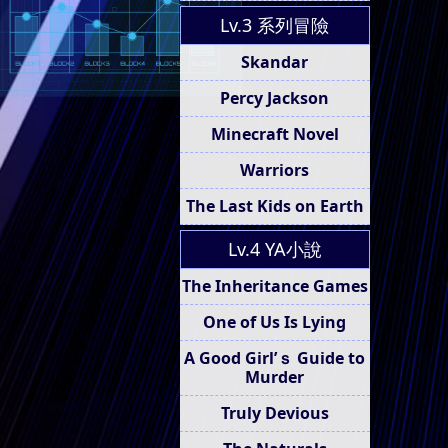
Lv.3 系列冒險
Skandar
Percy Jackson
Minecraft Novel
Warriors
The Last Kids on Earth
Lv.4 YA小說
The Inheritance Games
One of Us Is Lying
A Good Girl’ｓ Guide to
Murder
Truly Devious