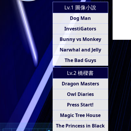
Lv.1 圖像小說
Dog Man
InvestiGators
Bunny vs Monkey
Narwhal and Jelly
The Bad Guys
Lv.2 橋樑書
Dragon Masters
Owl Diaries
Press Start!
Magic Tree House
The Princess in Black