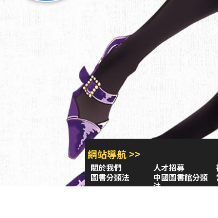
網站導航 >>
關於我們
人才招募
圖書分類法
中國圖書館分類
法
學習平台
圖書館採購/編目
閱讀潮評
好站連結