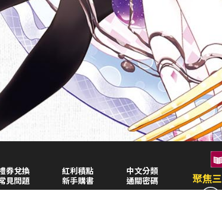
禮券兌換
紅利積點
中文分類
聚焦三
常見問題
新手購書
通關密碼
空中大學購書
企業合作
異業合作
三民書局