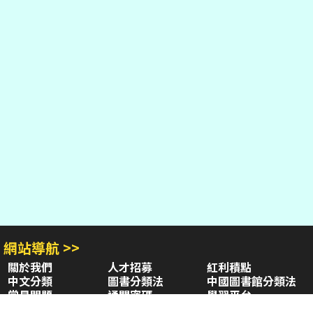
網站導航 >>
關於我們
人才招募
紅利積點
中文分類
圖書分類法
中國圖書館分類法
常見問題
通關密碼
學習平台
空中大學購書
閱讀潮評
好站連結