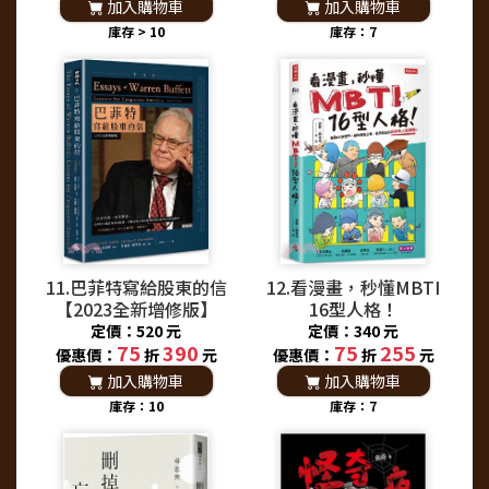
加入購物車
加入購物車
庫存 > 10
庫存：7
11.巴菲特寫給股東的信
12.看漫畫，秒懂MBTI
【2023全新增修版】
16型人格！
定價：520 元
定價：340 元
75
390
75
255
優惠價：
折
元
優惠價：
折
元
加入購物車
加入購物車
庫存：10
庫存：7