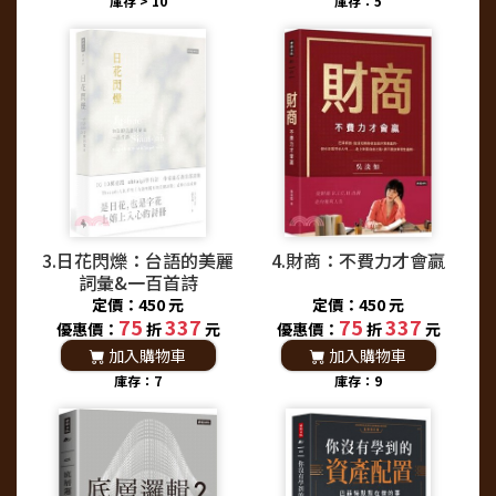
庫存 > 10
庫存：5
3.日花閃爍：台語的美麗
4.財商：不費力才會贏
詞彙&一百首詩
定價：450 元
定價：450 元
75
337
75
337
優惠價：
折
元
優惠價：
折
元
加入購物車
加入購物車
庫存：7
庫存：9