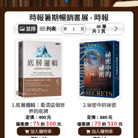
時報暑期暢銷書展
- 時報
40 筆
並排
列表
共
2 頁
1.底層邏輯：看清這個世
2.祕密中的祕密
界的底牌
定價：400 元
定價：680 元
75
300
75
510
優惠價：
折
元
優惠價：
折
元
加入購物車
加入購物車