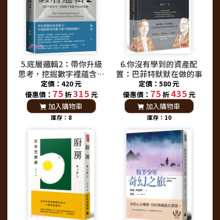
5.底層邏輯2：帶你升級
6.你沒有學到的資產配
思考，挖掘數字裡蘊含的
置：巴菲特默默在做的事
商業寶藏
定價：420 元
定價：580 元
75
315
75
435
優惠價：
折
元
優惠價：
折
元
加入購物車
加入購物車
庫存：8
庫存：10