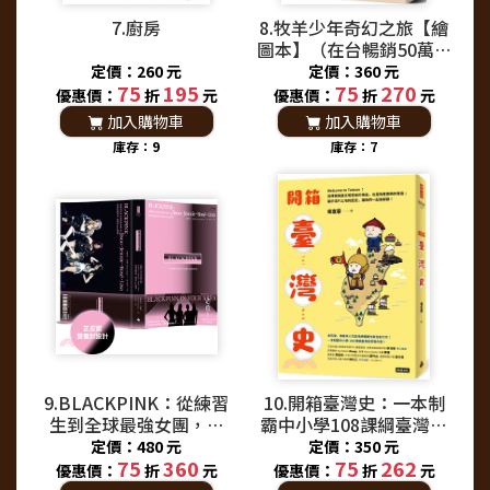
7.廚房
8.牧羊少年奇幻之旅【繪
圖本】（在台暢銷50萬冊
紀念版）
定價：260 元
定價：360 元
75
195
75
270
優惠價：
折
元
優惠價：
折
元
加入購物車
加入購物車
庫存：9
庫存：7
9.BLACKPINK：從練習
10.開箱臺灣史：一本制
生到全球最強女團，看
霸中小學108課綱臺灣史
Jisoo、Jennie、Rosé、
學習內容！
定價：480 元
定價：350 元
75
360
75
262
Lisa 如何征服世界，創造
優惠價：
折
元
優惠價：
折
元
K-pop傳奇！