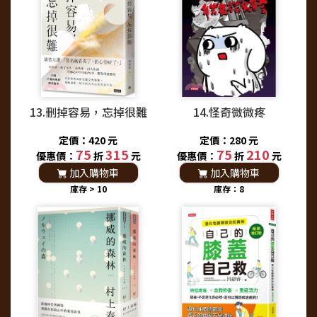
13.刪掉容易，忘掉很難
14.怪奇微微疼
定價：420 元
定價：280 元
75
315
75
210
優惠價：
折
元
優惠價：
折
元
加入購物車
加入購物車
庫存 > 10
庫存：8