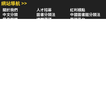
網站導航 >>
關於我們
人才招募
紅利積點
中文分類
圖書分類法
中國圖書館分類法
常見問題
通關密碼
學習平台
空中大學購書
閱讀潮評
好站連結
聚焦三民 >>
三民書局
三民出版
本站著作權屬弘雅三民圖書股份有限公司
及相關著作權所有人所有
Copyright © San Min Book Co.,Ltd.
All Rights Reserved.