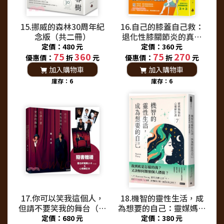
15.挪威的森林30周年紀
16.自己的膝蓋自己救：
念版（共二冊）
退化性膝關節炎的真相
【暢銷增訂版】
定價：480 元
定價：360 元
75
360
75
270
優惠價：
折
元
優惠價：
折
元
加入購物車
加入購物車
庫存：6
庫存：6
17.你可以笑我這個人，
18.機智的靈性生活，成
但請不要笑我的舞台（隨
為想要的自己：靈媒媽媽
書贈禮：羅志祥寫真小卡
的心靈解答書7
定價：680 元
定價：380 元