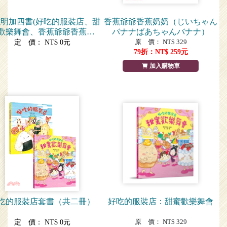
明加四書(好吃的服裝店、甜
香蕉爺爺香蕉奶奶（じいちゃん
歡樂舞會、香蕉爺爺香蕉奶
バナナばあちゃんバナナ）
奶、天婦羅奧運會)
原 價： NT$ 329
定 價： NT$ 0元
79
折：NT$
259
元
加入購物車
吃的服裝店套書（共二冊）
好吃的服裝店：甜蜜歡樂舞會
原 價： NT$ 329
定 價： NT$ 0元