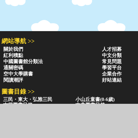
網站導航 >>
關於我們
人才招募
紅利積點
中文分類
中國圖書館分類法
常見問題
通關密碼
學習平台
空中大學購書
企業合作
閱讀潮評
好站連結
圖書目錄 >>
三民・東大・弘雅三民
小山丘童書(0-6歲)
古籍圖書目錄
古典圖書目錄
聯絡資訊 >>
網路書店
復北店
台北市復興北路386號
台北市復興北路386號
電話：02-2500-6600轉 130、131
電話：02-2500-6600