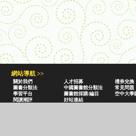
網站導航 >>
關於我們
人才招募
禮券兌換
圖書分類法
中國圖書館分類法
常見問題
學習平台
圖書館採購/編目
空中大學
閱讀潮評
好站連結
圖書目錄 >>
三民・東大・弘雅三民
小山丘童書(0-6歲)
古籍圖書目錄
古典圖書目錄
聯絡資訊 >>