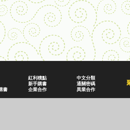
紅利積點
中文分類
新手購書
通關密碼
購書
企業合作
異業合作
兒童・青少年(7歲以上)
畢業禮品