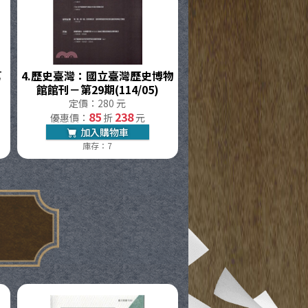
第
4.
歷史臺灣：國立臺灣歷史博物
館館刊－第29期(114/05)
定價：280 元
85
238
優惠價：
折
元
加入購物車
庫存：7