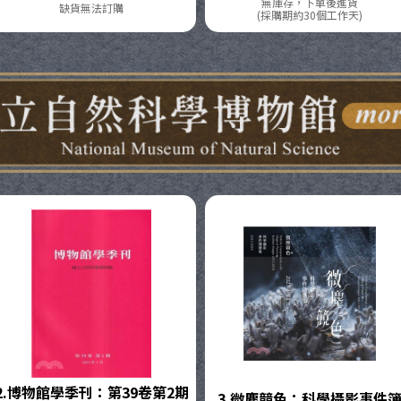
無庫存，下單後進貨
缺貨無法訂購
(採購期約30個工作天)
科學博物館
2.
博物館學季刊：第39卷第2期
3.
微塵競色：科學攝影事件