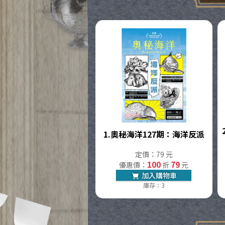
1.
奧秘海洋127期：海洋反派
定價：79 元
100
79
優惠價：
折
元
加入購物車
庫存：3