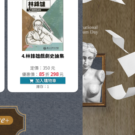
4.
林鋒雄戲劇史論集
定價：350 元
85
298
優惠價：
折
元
加入購物車
庫存：1