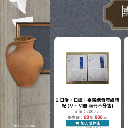
國史館台
1.
日治・日誌：臺灣總督府歲時
紀 (Ⅴ、Ⅵ冊 兩冊不分售)
定價：1000 元
88
880
優惠價：
折
元
加入購物車