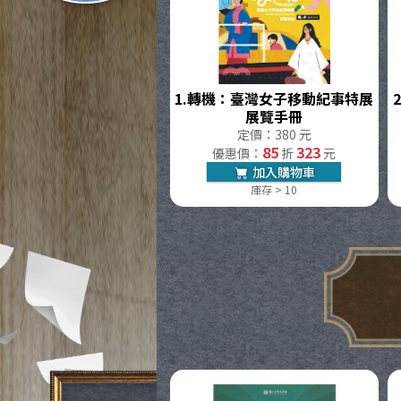
1.
轉機：臺灣女子移動紀事特展
2
展覽手冊
定價：380 元
85
323
優惠價：
折
元
加入購物車
庫存 > 10
國立臺灣