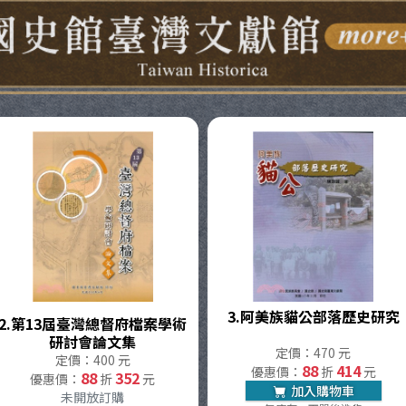
灣文獻館
3.
阿美族貓公部落歷史研究
2.
第13屆臺灣總督府檔案學術
研討會論文集
定價：470 元
定價：400 元
88
414
優惠價：
折
元
88
352
優惠價：
折
元
加入購物車
未開放訂購