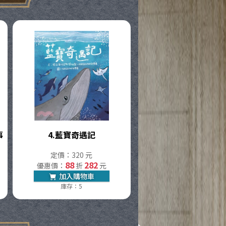
事
4.
藍寶奇遇記
定價：320 元
88
282
優惠價：
折
元
加入購物車
庫存：5