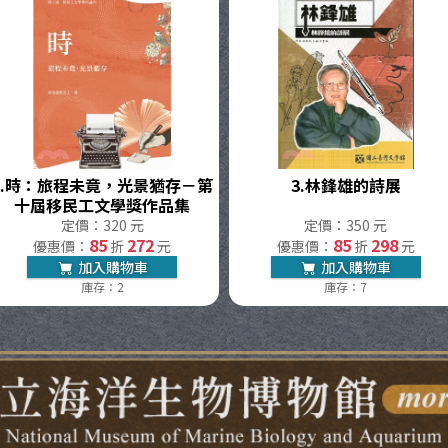
.
時：旅程未竟，光景猶存－第
3.
林鋒雄的詩展
十屆移民工文學獎作品集
定價：320 元
定價：350 元
85
272
85
298
優惠價：
折
元
優惠價：
折
元
加入購物車
加入購物車
庫存：2
庫存：7
生物博物館