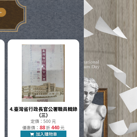
4.
臺灣省行政長官公署職員輯錄
（三）
定價：500 元
88
440
優惠價：
折
元
加入購物車