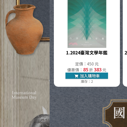
1.
2024臺灣文學年鑑
2
定價：450 元
85
383
優惠價：
折
元
加入購物車
庫存：2
國立海洋