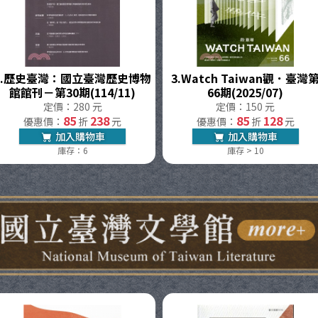
.
歷史臺灣：國立臺灣歷史博物
3.
Watch Taiwan觀．臺灣
館館刊－第30期(114/11)
66期(2025/07)
定價：280 元
定價：150 元
85
238
85
128
優惠價：
折
元
優惠價：
折
元
加入購物車
加入購物車
庫存：6
庫存 > 10
文學館