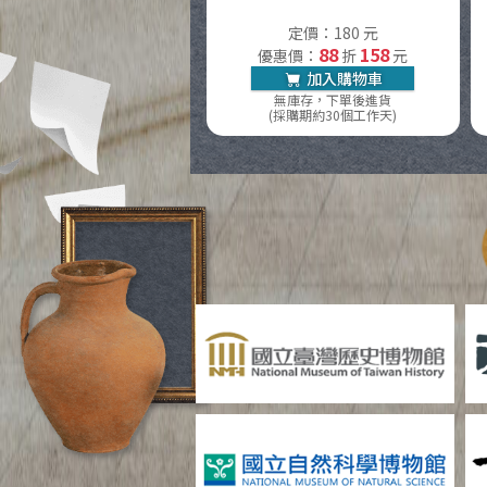
定價：180 元
88
158
優惠價：
折
元
加入購物車
無庫存，下單後進貨
(採購期約30個工作天)
線上看更