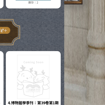
庫存：2
4.
博物館學季刊：第39卷第1期
簿