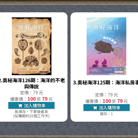
2.
奧秘海洋126期：海洋的不老
3.
奧秘海洋125期：海洋私房
與傳說
定價：79 元
定價：79 元
100
79
優惠價：
折
元
100
79
優惠價：
折
元
加入購物車
加入購物車
無庫存，下單後進貨
庫存：1
(採購期約30個工作天)