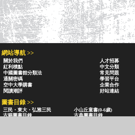
網站導航 >>
關於我們
人才招募
紅利積點
中文分類
中國圖書館分類法
常見問題
通關密碼
學習平台
空中大學購書
企業合作
閱讀潮評
好站連結
圖書目錄 >>
三民・東大・弘雅三民
小山丘童書(0-6歲)
古籍圖書目錄
古典圖書目錄
聯絡資訊 >>
網路書店
復北店