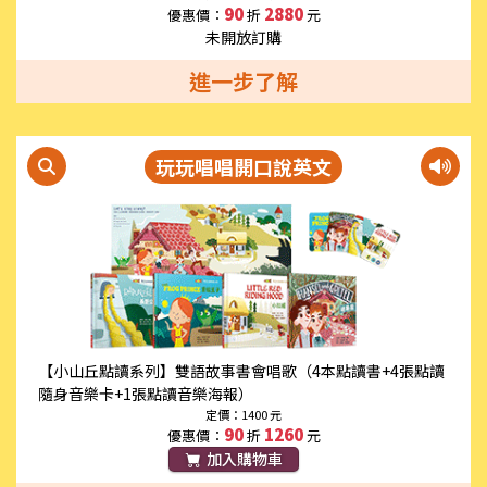
90
2880
優惠價：
折
元
未開放訂購
進一步了解
玩玩唱唱開口說英文
【小山丘點讀系列】雙語故事書會唱歌（4本點讀書+4張點讀
隨身音樂卡+1張點讀音樂海報）
定價：1400 元
90
1260
優惠價：
折
元
加入購物車