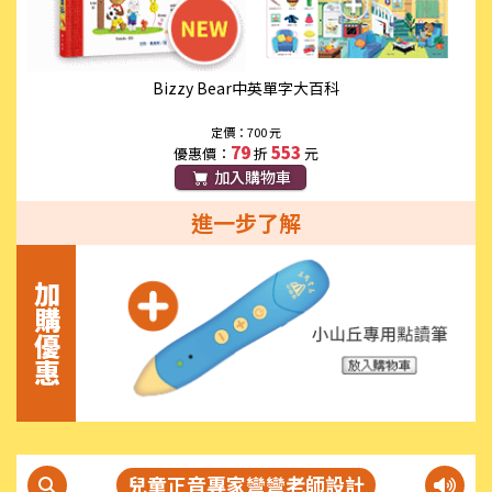
Bizzy Bear中英單字大百科
定價：700 元
79
553
優惠價：
折
元
加入購物車
進一步了解
加購優惠
兒童正音專家彎彎老師設計