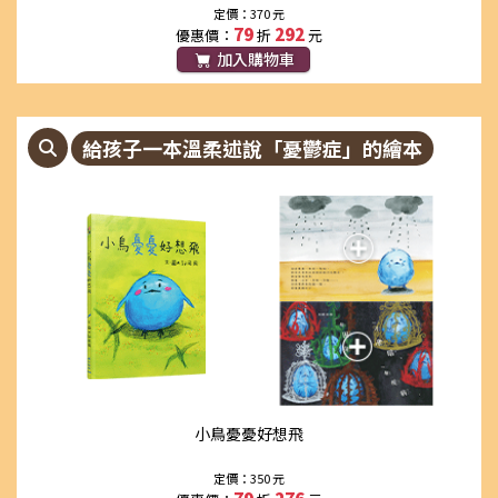
定價：370 元
79
292
優惠價：
折
元
加入購物車
給孩子一本溫柔述說「憂鬱症」的繪本
小鳥憂憂好想飛
定價：350 元