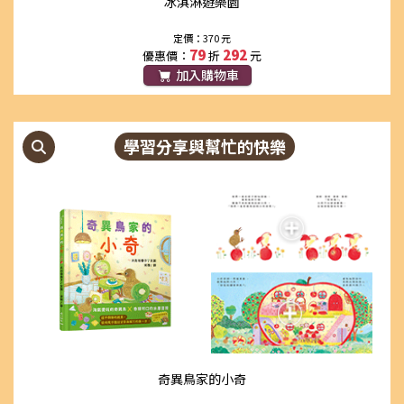
冰淇淋遊樂園
定價：370 元
79
292
優惠價：
折
元
加入購物車
學習分享與幫忙的快樂
奇異鳥家的小奇