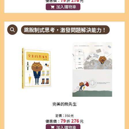
79
276
優惠價：
折
元
加入購物車
跳脫制式思考，激發問題解決能力！
完美的熊先生
定價：350 元
79
276
優惠價：
折
元
加入購物車