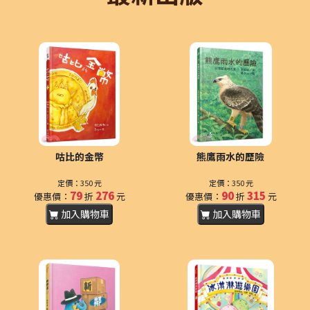
咕比的金幣
熊鷹雨水的歷險
定價：350 元
定價：350 元
79
276
90
315
優惠價：
折
元
優惠價：
折
元
加入購物車
加入購物車