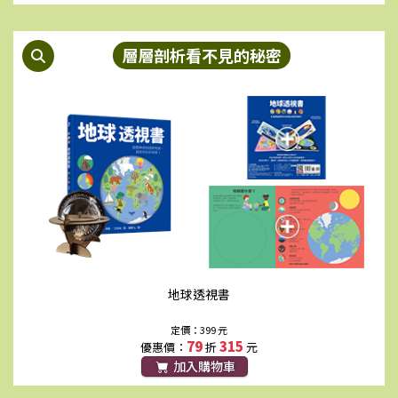
層層剖析看不見的秘密
小漁顛倒游
眼淚博物館
定價：370 元
定價：350 元
79
292
90
315
優惠價：
折
元
優惠價：
折
元
加入購物車
加入購物車
地球透視書
定價：399 元
79
315
優惠價：
折
元
加入購物車