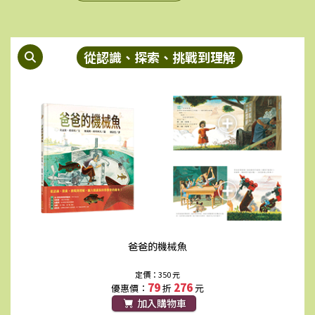
79
292
90
315
優惠價：
折
元
優惠價：
折
元
加入購物車
加入購物車
從認識、探索、挑戰到理解
小鳥憂憂好想飛
完美的熊先生
定價：350 元
定價：350 元
79
276
79
276
優惠價：
折
元
優惠價：
折
元
爸爸的機械魚
加入購物車
加入購物車
定價：350 元
79
276
優惠價：
折
元
加入購物車