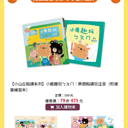
【小山丘點讀系列】小鹿趣玩ㄅㄆㄇ：樂遊點讀玩注音（附運
筆練習本）
定價：599 元
79
473
優惠價：
折
元
加入購物車