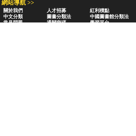
網站導航 >>
關於我們
人才招募
紅利積點
中文分類
圖書分類法
中國圖書館分類法
常見問題
通關密碼
學習平台
空中大學購書
閱讀潮評
好站連結
聚焦三民 >>
三民書局
三民出版
本站著作權屬弘雅三民圖書股份有限公司
及相關著作權所有人所有
Copyright © San Min Book Co.,Ltd.
All Rights Reserved.