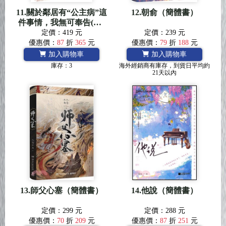
11.關於鄰居有“公主病”這
12.朝俞（簡體書）
件事情，我無可奉告(全2
冊)（簡體書）
定價：419 元
定價：239 元
優惠價：
87
折
365
元
優惠價：
79
折
188
元
加入購物車
加入購物車
庫存：3
海外經銷商有庫存，到貨日平均約
21天以內
13.師父心塞（簡體書）
14.他說（簡體書）
定價：299 元
定價：288 元
優惠價：
70
折
209
元
優惠價：
87
折
251
元