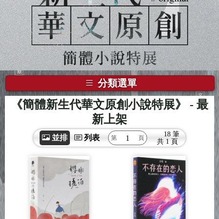
分類選單
《簡體新生代華文原創小說特展》
- 最
新上架
18 筆
並排
列表
共
1 頁