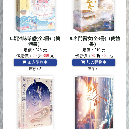
9.奶油味暗戀(全2冊)（簡
10.名門醫女(全3冊)（簡體
體書）
書）
定價：528 元
定價：510 元
優惠價：
70
折
369
元
優惠價：
79
折
402
元
加入購物車
加入購物車
庫存：5
庫存：1