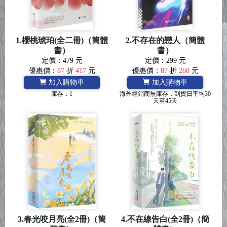
1.櫻桃琥珀(全二冊)（簡體
2.不存在的戀人（簡體
書）
書）
定價：479 元
定價：299 元
優惠價：
87
折
417
元
優惠價：
87
折
260
元
加入購物車
加入購物車
庫存：1
海外經銷商無庫存，到貨日平均30
天至45天
3.春光咬月亮(全2冊)（簡
4.不在線告白(全2冊)（簡