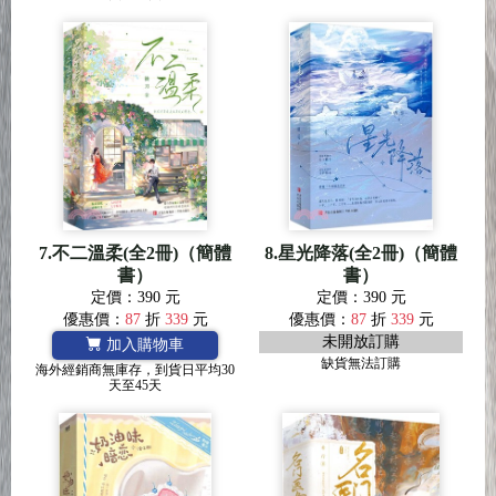
7.不二溫柔(全2冊)（簡體
8.星光降落(全2冊)（簡體
書）
書）
定價：390 元
定價：390 元
優惠價：
87
折
339
元
優惠價：
87
折
339
元
未開放訂購
加入購物車
缺貨無法訂購
海外經銷商無庫存，到貨日平均30
天至45天