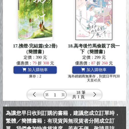
17.拂燈‧完結篇(全2冊)
18.高考後竹馬偷親了我一
（簡體書）
下（簡體書）
定價：390 元
定價：299 元
優惠價：
79
折
308
元
優惠價：
87
折
260
元
加入購物車
加入購物車
庫存：2
海外經銷商無庫存，到貨日平均30
天至45天
18 筆
共
1 頁
為讓您早日收到訂購的書籍，建議您成立訂單時，
繁體／簡體書籍；有現貨與無現貨者分開成立訂
單。我們會加快進貨速度，若有不便，敬請見諒。