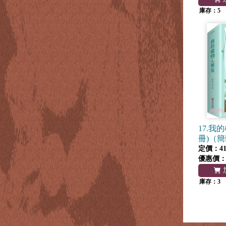
庫存：5
17.我
冊)（
定價：41
優惠價
庫存：3