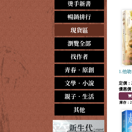
燙手新書
暢銷排行
現貨區
瀏覽全部
找作者
青春‧原創
1.他
文學‧小說
定價：2
優惠價
親子‧生活
庫存：2
其他