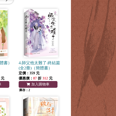
簡體書）
4.師父他太難了‧終結篇
(全2冊)（簡體書）
定價：359 元
元
優惠價：
87
折
312
元
車
加入購物車
庫存：2