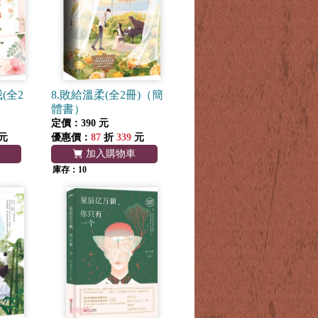
(全2
8.敗給溫柔(全2冊)（簡
體書）
定價：390 元
元
優惠價：
87
折
339
元
加入購物車
庫存：10