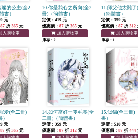
璀璨的公主(全2
10.你是我心之所向(全2
11.師父他太難了(
簡體書）
冊)（簡體書）
（簡體書）
9 元
定價：419 元
定價：359 元
：
87
折
365
元
優惠價：
87
折
365
元
優惠價：
87
折
312
加入購物車
加入購物車
加入購物車
庫存：2
庫存：1
偏寵愛(全二冊)
14.如何當好一隻毛團(全
15.似錦(全三冊
書）
二冊)（簡體書）
書）
9 元
定價：359 元
定價：510 元
：
87
折
365
元
優惠價：
87
折
312
元
優惠價：
87
折
444
加入購物車
加入購物車
加入購物車