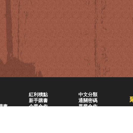
紅利積點
中文分類
新手購書
通關密碼
購書
企業合作
異業合作
兒童・青少年(7歲以上)