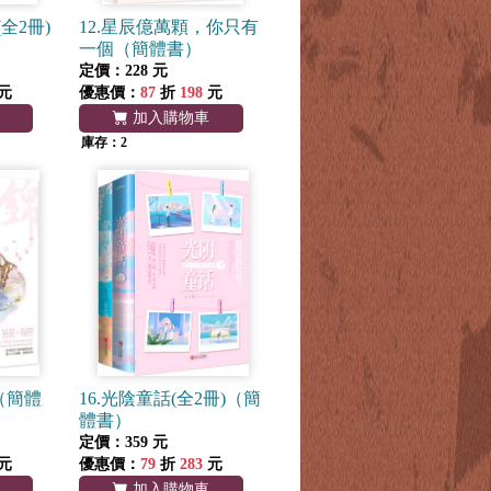
全2冊)
12.星辰億萬顆，你只有
一個（簡體書）
定價：228 元
元
優惠價：
87
折
198
元
加入購物車
庫存：2
)（簡體
16.光陰童話(全2冊)（簡
體書）
定價：359 元
元
優惠價：
79
折
283
元
加入購物車