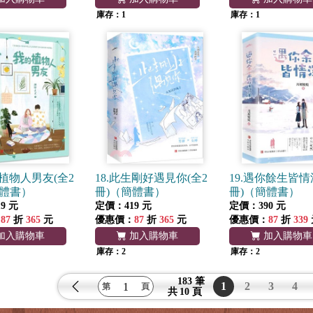
庫存：1
庫存：1
的植物人男友(全2
18.此生剛好遇見你(全2
19.遇你餘生皆情
簡體書）
冊)（簡體書）
冊)（簡體書）
9 元
定價：419 元
定價：390 元
：
87
折
365
元
優惠價：
87
折
365
元
優惠價：
87
折
339
加入購物車
加入購物車
加入購物車
庫存：2
庫存：2
183 筆
1
2
3
4
共
10 頁