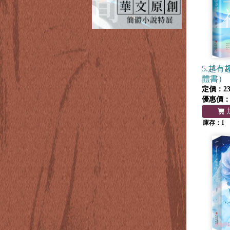
5.越
體書）
定價：23
優惠價
庫存：1