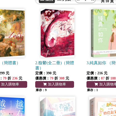
共
10 頁
吻（簡體書）
2.馥鬱(全二冊)（簡體
3.純真如你 （
書）
99 元
定價：390 元
定價：216 元
：
79
折
236
元
優惠價：
79
折
308
元
優惠價：
87
折
188
加入購物車
加入購物車
加入購物
庫存：9
庫存：1