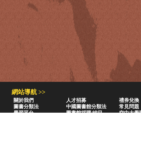
網站導航 >>
關於我們
人才招募
禮券兌換
圖書分類法
中國圖書館分類法
常見問題
學習平台
圖書館採購/編目
空中大學
閱讀潮評
好站連結
圖書目錄 >>
三民・東大・弘雅三民
小山丘童書(0-6歲)