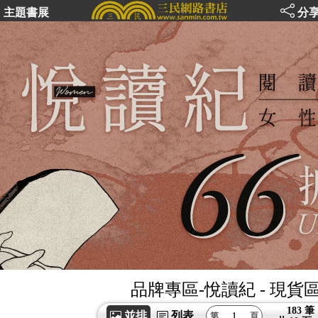
主題書展
分
品牌專區-悅讀紀
- 現貨
183 筆
並排
列表