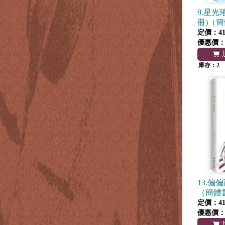
9.星光
冊)（
定價：41
優惠價
庫存：2
13.偏
（簡體
定價：41
優惠價