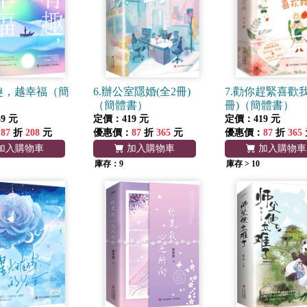
有趣，越幸福（簡
6.辦公室隱婚(全2冊)
7.勸你趕緊喜歡我
（簡體書）
冊)（簡體書）
9 元
定價：419 元
定價：419 元
：
87
折
208
元
優惠價：
87
折
365
元
優惠價：
87
折
365
加入購物車
加入購物車
加入購物車
庫存：9
庫存 > 10