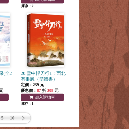
庫存：2
深(全2
20.雪中悍刀行1：西北
有雛鳳（簡體書）
定價：239 元
元
優惠價：
87
折
208
元
加入購物車
庫存：1
5
10