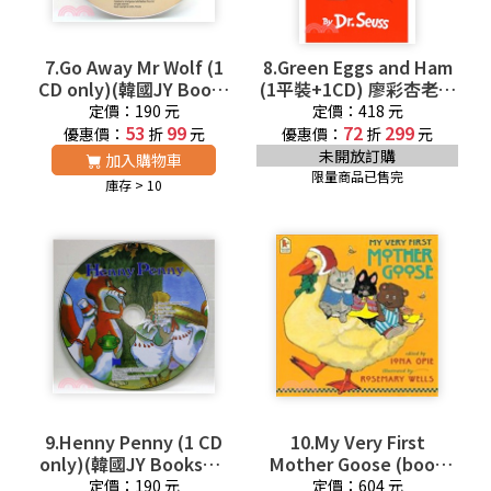
7.Go Away Mr Wolf (1
8.Green Eggs and Ham
CD only)(韓國JY Books
(1平裝+1CD) 廖彩杏老師
版) 廖彩杏老師推薦有聲
推薦有聲書第4週
定價：190 元
定價：418 元
書第2週
53
99
72
299
優惠價：
折
元
優惠價：
折
元
未開放訂購
加入購物車
限量商品已售完
庫存 > 10
9.Henny Penny (1 CD
10.My Very First
only)(韓國JY Books版)
Mother Goose (book
廖彩杏老師推薦有聲書第
only)
定價：190 元
定價：604 元