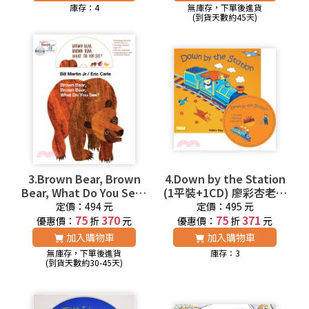
庫存：4
無庫存，下單後進貨
(到貨天數約45天)
3.Brown Bear, Brown
4.Down by the Station
Bear, What Do You See?
(1平裝+1CD) 廖彩杏老師
(1平裝+1CD) 廖彩杏老師
推薦有聲書第3週
定價：494 元
定價：495 元
推薦有聲書第1週
75
370
75
371
優惠價：
折
元
優惠價：
折
元
加入購物車
加入購物車
無庫存，下單後進貨
庫存：3
(到貨天數約30-45天)