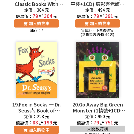
Classic Books With
平裝+1CD) 廖彩杏老師推
Holes 廖彩杏老師推薦有
薦有聲書第9週
定價：384 元
定價：494 元
聲書第10週
79
304
79
391
優惠價：
折
元
優惠價：
折
元
加入購物車
加入購物車
庫存：7
無庫存，下單後進貨
(到貨天數約45-60天)
19.Fox in Socks ─ Dr.
20.Go Away Big Green
Seuss's Book of
Monster (1精裝+1CD)
Tongue Tanglers (硬頁
(韓國JY Books版)
定價：228 元
定價：950 元
書) 廖彩杏老師推薦有聲
88
199
Saypen Edition 廖彩杏
79
751
優惠價：
折
元
優惠價：
折
元
書第9週
老師推薦有聲書第10週
未開放訂購
加入購物車