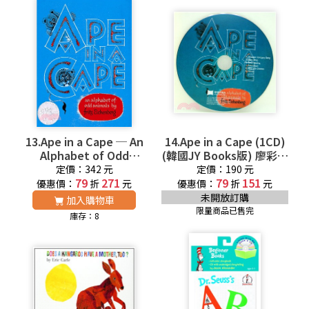
13.Ape in a Cape ─ An
14.Ape in a Cape (1CD)
Alphabet of Odd
(韓國JY Books版) 廖彩杏
Animals 廖彩杏老師推薦
老師推薦有聲書第7週
定價：342 元
定價：190 元
有聲書第7週
79
271
79
151
優惠價：
折
元
優惠價：
折
元
未開放訂購
加入購物車
限量商品已售完
庫存：8