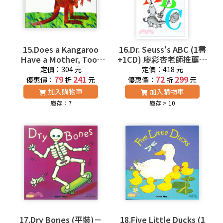
15.Does a Kangaroo
16.Dr. Seuss's ABC (1書
Have a Mother, Too?
+1CD) 廖彩杏老師推薦有
(平裝本) 廖彩杏老師推薦
聲書第10週
定價：304 元
定價：418 元
有聲書第9週
79
241
72
299
優惠價：
折
元
優惠價：
折
元
加入購物車
加入購物車
庫存：7
庫存 > 10
17.Dry Bones (平裝)－
18.Five Little Ducks (1