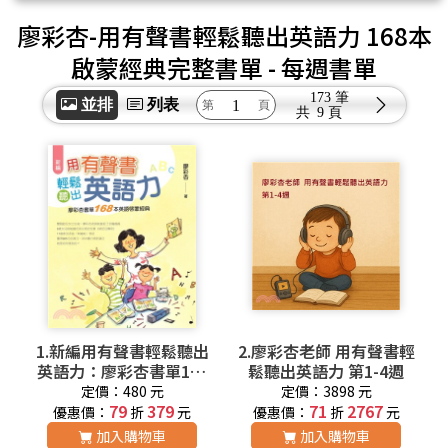
廖彩杏-用有聲書輕鬆聽出英語力 168本
啟蒙經典完整書單
- 每週書單
173 筆
並排
列表
共
9 頁
1.新編用有聲書輕鬆聽出
2.廖彩杏老師 用有聲書輕
英語力：廖彩杏書單168
鬆聽出英語力 第1-4週
本英語啟蒙經典
定價：480 元
定價：3898 元
79
379
71
2767
優惠價：
折
元
優惠價：
折
元
加入購物車
加入購物車