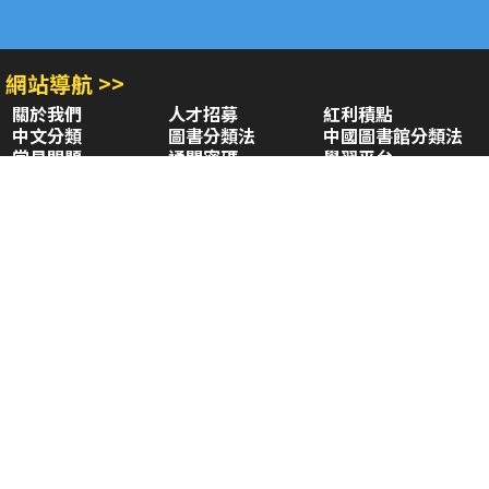
網站導航 >>
關於我們
人才招募
紅利積點
中文分類
圖書分類法
中國圖書館分類法
常見問題
通關密碼
學習平台
空中大學購書
閱讀潮評
好站連結
聚焦三民 >>
三民書局
三民出版
本站著作權屬弘雅三民圖書股份有限公司