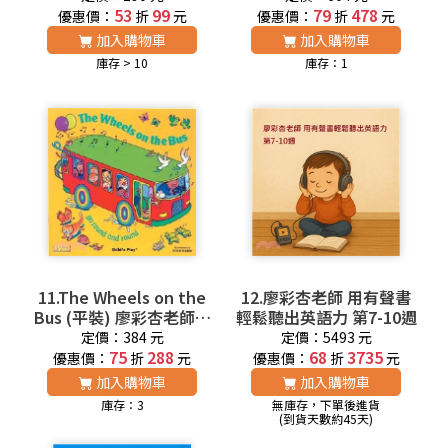
4週
53
99
79
478
優惠價：
折
元
優惠價：
折
元
加入購物車
加入購物車
庫存 > 10
庫存：1
11.The Wheels on the
12.廖彩杏老師 用有聲書
Bus (平裝) 廖彩杏老師推
輕鬆聽出英語力 第7-10週
薦有聲書第1週
定價：384 元
定價：5493 元
75
288
68
3735
優惠價：
折
元
優惠價：
折
元
加入購物車
加入購物車
庫存：3
無庫存，下單後進貨
(到貨天數約45天)