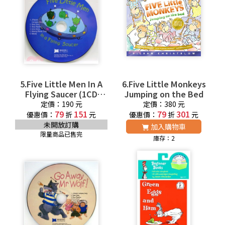
5.Five Little Men In A
6.Five Little Monkeys
Flying Saucer (1CD
Jumping on the Bed
only)(韓國JY Books版)
定價：190 元
定價：380 元
廖彩杏老師推薦有聲書第
79
151
79
301
優惠價：
折
元
優惠價：
折
元
4週
未開放訂購
加入購物車
限量商品已售完
庫存：2