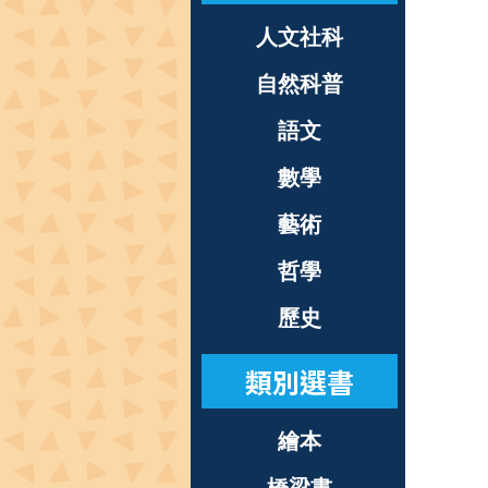
人文社科
自然科普
語文
數學
藝術
哲學
歷史
類別選書
繪本