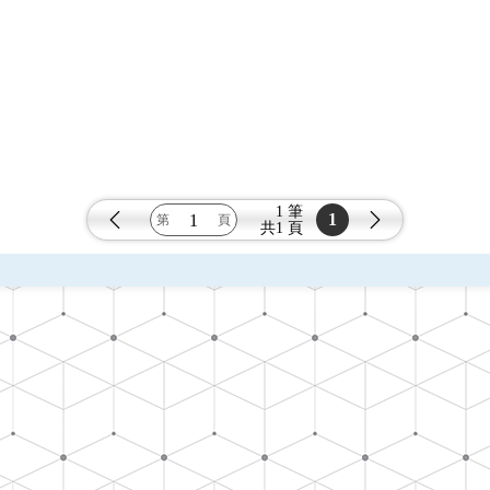
1 筆
1
共
1 頁