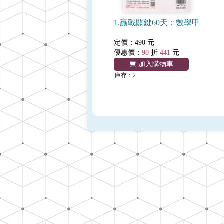
1.贏戰關鍵60天：數學甲
定價：490 元
優惠價：
90
折
441
元
加入購物車
庫存：2