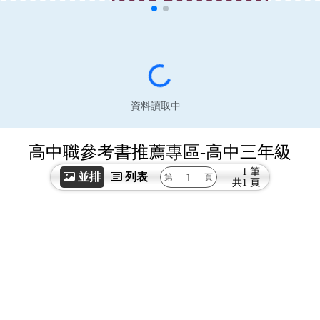
資料讀取中...
高中職參考書推薦專區-高中三年級
1 筆
並排
列表
共
1 頁