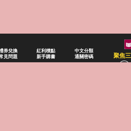
禮券兌換
紅利積點
中文分類
聚焦三
常見問題
新手購書
通關密碼
空中大學購書
企業合作
異業合作
三民書局
書(0-6歲)
兒童・青少年(7歲以上)
圖書目錄
畢業禮品
本
重南店
及
興北路386號
台北市重慶南路一段61號
Cop
2500-6600
電話：02-2361-7511
All 