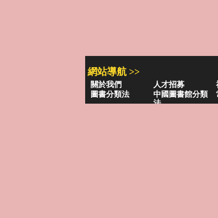
網站導航 >>
關於我們
人才招募
圖書分類法
中國圖書館分類
法
學習平台
圖書館採購/編目
閱讀潮評
好站連結
圖書目錄 >>
三民・東大・弘雅三民
小山丘童
古籍圖書目錄
古典
聯絡資訊 >>
網路書店
復北店
台北市復興北路386號
台北市復
電話：02-2500-6600轉 130、131
電話：02-