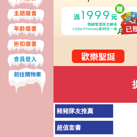
歡樂聖誕
豬豬隊友推薦
超值套書