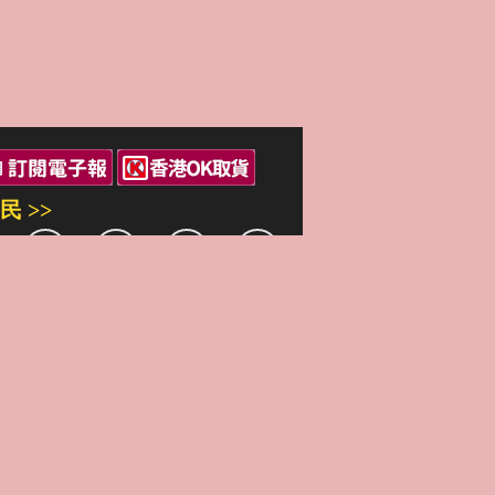
民 >>
三民出版
站著作權屬弘雅三民圖書股份有限公司
相關著作權所有人所有
yright © San Min Book Co.,Ltd.
Rights Reserved.