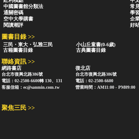
紅利積點
中
中國圖書館分類法
常
通關密碼
學
空中大學購書
企
閱讀潮評
好
圖書目錄 >>
三民・東大・弘雅三民
小山丘童書(0-6歲)
古籍圖書目錄
古典圖書目錄
聯絡資訊 >>
網路書店
復北店
台北市復興北路386號
台北市復興北路386號
電話：02-2500-6600轉 130、131
電話：02-2500-6600
客服信箱：
ec@sanmin.com.tw
營業時間：AM11:00 - PM09:00
聚焦三民 >>