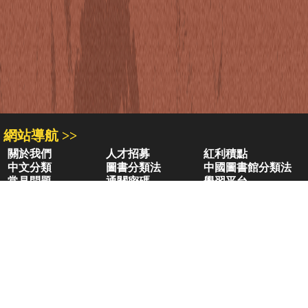
網站導航 >>
關於我們
人才招募
紅利積點
中文分類
圖書分類法
中國圖書館分類法
常見問題
通關密碼
學習平台
空中大學購書
閱讀潮評
好站連結
聚焦三民 >>
三民書局
三民出版