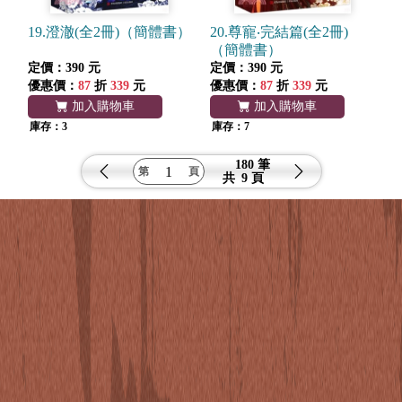
19.澄澈(全2冊)（簡體書）
20.尊寵‧完結篇(全2冊)
（簡體書）
定價：390 元
定價：390 元
優惠價：
87
折
339
元
優惠價：
87
折
339
元
加入購物車
加入購物車
庫存：3
庫存：7
180 筆
共
9 頁