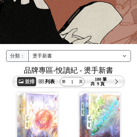
分類：
品牌專區-悅讀紀
- 燙手新書
180 筆
並排
列表
共
9 頁