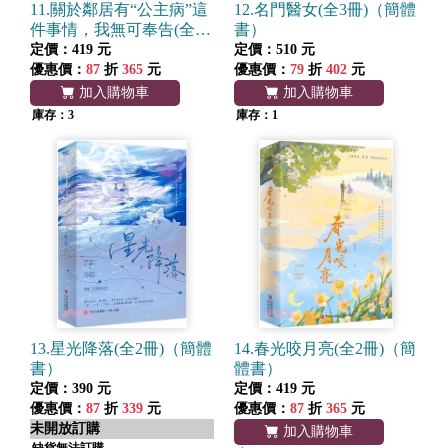
11.關於鄰居有“公主病”這
12.名門醫女(全3冊)（簡體
件事情，我無可奉告(全2
書）
冊)（簡體書）
定價：419 元
定價：510 元
優惠價：
87
折
365
元
優惠價：
79
折
402
元
加入購物車
加入購物車
庫存：3
庫存：1
13.星光降落(全2冊)（簡體
14.春光咬月亮(全2冊)（簡
書）
體書）
定價：390 元
定價：419 元
優惠價：
87
折
339
元
優惠價：
87
折
365
元
未開放訂購
加入購物車