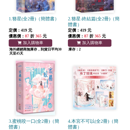
1.簪星(全2冊)（簡體書）
2.簪星‧終結篇(全2冊)（簡
體書）
定價：419 元
定價：419 元
優惠價：
87
折
365
元
優惠價：
87
折
365
元
加入購物車
加入購物車
海外經銷商無庫存，到貨日平均30
庫存：2
天至45天
3.蜜桃咬一口(全2冊)（簡
4.本宮不可以(全2冊)（簡
體書）
體書）