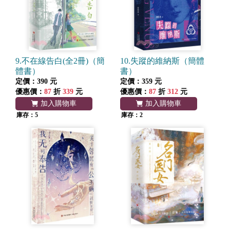
9.不在線告白(全2冊)（簡
10.失蹤的維納斯（簡體
體書）
書）
定價：390 元
定價：359 元
優惠價：
87
折
339
元
優惠價：
87
折
312
元
加入購物車
加入購物車
庫存：5
庫存：2