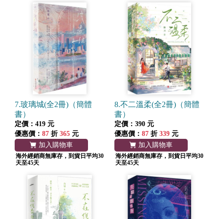
7.玻璃城(全2冊)（簡體
8.不二溫柔(全2冊)（簡體
書）
書）
定價：419 元
定價：390 元
優惠價：
87
折
365
元
優惠價：
87
折
339
元
加入購物車
加入購物車
海外經銷商無庫存，到貨日平均30
海外經銷商無庫存，到貨日平均30
天至45天
天至45天