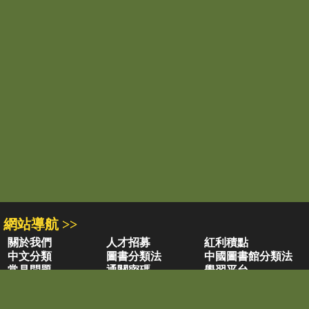
網站導航 >>
關於我們
人才招募
紅利積點
中文分類
圖書分類法
中國圖書館分類法
常見問題
通關密碼
學習平台
空中大學購書
閱讀潮評
好站連結