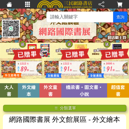
查詢
大人
外文繪
外文童
橋梁書·圖文書·
超值套
書
本
書
小說
書
分類選單
網路國際書展 外文館展區
- 外文繪本