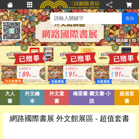
查詢
大人
外文繪
外文童
橋梁書·圖文書·小
超值套
書
本
書
說
書
網路國際書展 外文館展區
- 超值套書