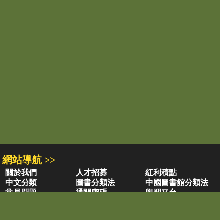
網站導航 >>
關於我們
人才招募
紅利積點
中文分類
圖書分類法
中國圖書館分類法
常見問題
通關密碼
學習平台
空中大學購書
閱讀潮評
好站連結