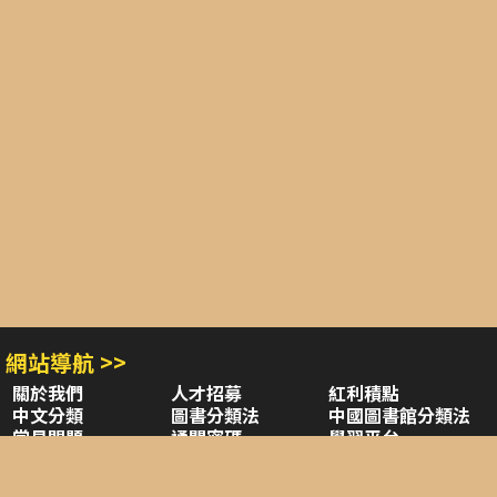
網站導航 >>
關於我們
人才招募
紅利積點
中文分類
圖書分類法
中國圖書館分類法
常見問題
通關密碼
學習平台
空中大學購書
閱讀潮評
好站連結